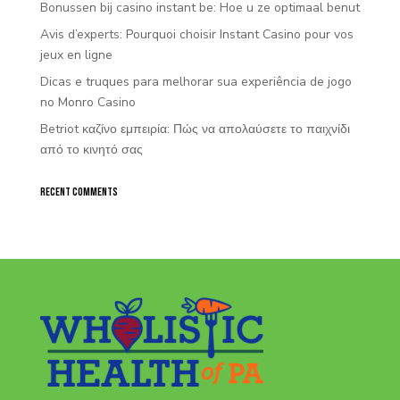
Bonussen bij casino instant be: Hoe u ze optimaal benut
Avis d’experts: Pourquoi choisir Instant Casino pour vos
jeux en ligne
Dicas e truques para melhorar sua experiência de jogo
no Monro Casino
Betriot καζίνο εμπειρία: Πώς να απολαύσετε το παιχνίδι
από το κινητό σας
Recent Comments