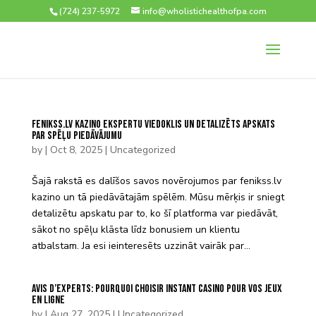
(724) 237-5972
info@wholistichealthofpa.com
Fenikss.lv Kazino Ekspertu Viedoklis un Detalizēts Apskats
Par Spēļu Piedāvājumu
by
|
Oct 8, 2025
|
Uncategorized
Šajā rakstā es dalīšos savos novērojumos par fenikss.lv
kazino un tā piedāvātajām spēlēm. Mūsu mērķis ir sniegt
detalizētu apskatu par to, ko šī platforma var piedāvāt,
sākot no spēļu klāsta līdz bonusiem un klientu
atbalstam. Ja esi ieinteresēts uzzināt vairāk par...
Avis d’experts: Pourquoi choisir Instant Casino pour vos jeux
en ligne
by
|
Aug 27, 2025
|
Uncategorized