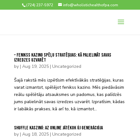
(724) 237-5972
info@wholistichealthofpa.com
– Fenikss kazino spēļu stratēģijas: kā palielināt savas
izredzes uzvarēt
by
|
Aug 19, 2025
|
Uncategorized
Šajā rakstā mēs izpētīsim efektīvākās stratēģijas, kuras
varat izmantot, spēlējot fenikss kazino. Mēs piedāvāsim
reālu spēlētāju atsauksmes un padomus, kas palīdzēs
jums palielināt savas izredzes uzvarēt. Izpratīsim, kādas
ir labākās prakses, kā arī to, kā izmantot...
Shuffle kaszinó: Az online játékok új generációja
by
|
Aug 18, 2025
|
Uncategorized