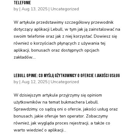
telefonie
by
|
Aug 13, 2025
|
Uncategorized
W artykule przedstawimy szczegółowy przewodnik
dotyczący aplikacji Lebull, w tym jak ją zainstalować na
swoim telefonie oraz jak z niej korzystać. Dowiesz się
również o korzyściach płynących z używania tej
aplikacji, bonusach oraz dostępnych opcjach
zakładów....
Lebull opinie: co myślą użytkownicy o ofercie i jakości usług
by
|
Aug 12, 2025
|
Uncategorized
W dzisiejszym artykule przyjrzymy się opiniom
użytkowników na temat bukmachera Lebull.
Sprawdzimy, co sądzą oni o ofercie, jakości usług oraz
bonusach, jakie oferuje ten operator. Zobaczymy
również, jak wygląda proces rejestracji, a także co
warto wiedzieć o aplikacji...