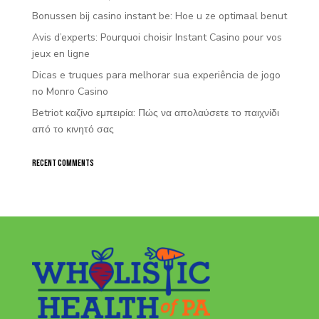
Bonussen bij casino instant be: Hoe u ze optimaal benut
Avis d’experts: Pourquoi choisir Instant Casino pour vos
jeux en ligne
Dicas e truques para melhorar sua experiência de jogo
no Monro Casino
Betriot καζίνο εμπειρία: Πώς να απολαύσετε το παιχνίδι
από το κινητό σας
Recent Comments