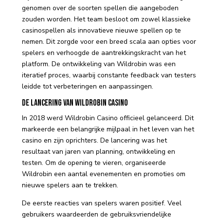
genomen over de soorten spellen die aangeboden
zouden worden. Het team besloot om zowel klassieke
casinospellen als innovatieve nieuwe spellen op te
nemen. Dit zorgde voor een breed scala aan opties voor
spelers en verhoogde de aantrekkingskracht van het
platform. De ontwikkeling van Wildrobin was een
iteratief proces, waarbij constante feedback van testers
leidde tot verbeteringen en aanpassingen.
De lancering van Wildrobin Casino
In 2018 werd Wildrobin Casino officieel gelanceerd. Dit
markeerde een belangrijke mijlpaal in het leven van het
casino en zijn oprichters. De lancering was het
resultaat van jaren van planning, ontwikkeling en
testen. Om de opening te vieren, organiseerde
Wildrobin een aantal evenementen en promoties om
nieuwe spelers aan te trekken.
De eerste reacties van spelers waren positief. Veel
gebruikers waardeerden de gebruiksvriendelijke