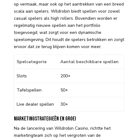
op vermaak, maar ook op het aantrekken van een breed
scala aan spelers. Wildrobin biedt spellen voor zowel
casual spelers als high rollers. Bovendien worden er
regelmatig nieuwe spellen aan het portfolio
toegevoegd, wat zorgt voor een dynamische
speelomgeving. Dit houdt de spelers betrokken en zorgt
ervoor dat ze terug blijven komen voor meer.
Spelcategorie
Aantal beschikbare spellen
Slots
200+
Tafelspellen
50+
Live dealer spellen
30+
Marketingstrategieën en groei
Na de lancering van Wildrobin Casino, richtte het
marketingteam zich op het vergroten van de