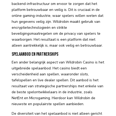
backend-infrastructuur om ervoor te zorgen dat het
platform betrouwbaar en veilig is. Dit is cruciaal in de
online gaming-industrie, waar spelers willen weten dat
hun gegevens veilig zijn. Wildrobin maakt gebruik van
encryptietechnologieën en strikte
beveiligingsmaatregelen om de privacy van spelers te
waarborgen. Het resultaat is een platform dat niet
alleen aantrekkelijk is, maar ook veilig en betrouwbaar.
Spelaanbod en partnerships
Een ander belangrijk aspect van Wildrobin Casino is het
uitgebreide spelaanbod. Het casino biedt een
verscheidenheid aan spellen, waaronder slots,
tafelspellen en live dealer spellen. Dit aanbod is het
resultaat van strategische partnerships met enkele van
de beste spelontwikkelaars in de industrie, zoals
NetEnt en Microgaming. Hierdoor kan Wildrobin de
nieuwste en populairste spellen aanbieden.
De diversiteit van het spelaanbod is niet alleen gericht