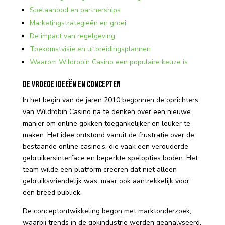
Spelaanbod en partnerships
Marketingstrategieën en groei
De impact van regelgeving
Toekomstvisie en uitbreidingsplannen
Waarom Wildrobin Casino een populaire keuze is
De vroege ideeën en concepten
In het begin van de jaren 2010 begonnen de oprichters
van Wildrobin Casino na te denken over een nieuwe
manier om online gokken toegankelijker en leuker te
maken. Het idee ontstond vanuit de frustratie over de
bestaande online casino’s, die vaak een verouderde
gebruikersinterface en beperkte spelopties boden. Het
team wilde een platform creëren dat niet alleen
gebruiksvriendelijk was, maar ook aantrekkelijk voor
een breed publiek.
De conceptontwikkeling begon met marktonderzoek,
waarbij trends in de gokindustrie werden geanalyseerd.