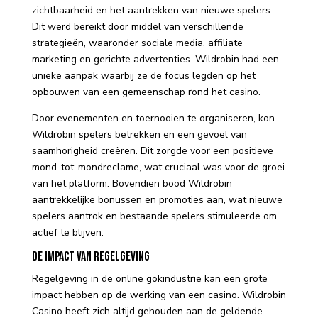
zichtbaarheid en het aantrekken van nieuwe spelers.
Dit werd bereikt door middel van verschillende
strategieën, waaronder sociale media, affiliate
marketing en gerichte advertenties. Wildrobin had een
unieke aanpak waarbij ze de focus legden op het
opbouwen van een gemeenschap rond het casino.
Door evenementen en toernooien te organiseren, kon
Wildrobin spelers betrekken en een gevoel van
saamhorigheid creëren. Dit zorgde voor een positieve
mond-tot-mondreclame, wat cruciaal was voor de groei
van het platform. Bovendien bood Wildrobin
aantrekkelijke bonussen en promoties aan, wat nieuwe
spelers aantrok en bestaande spelers stimuleerde om
actief te blijven.
De impact van regelgeving
Regelgeving in de online gokindustrie kan een grote
impact hebben op de werking van een casino. Wildrobin
Casino heeft zich altijd gehouden aan de geldende