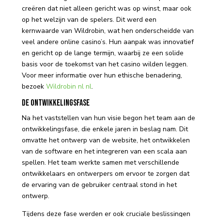
creëren dat niet alleen gericht was op winst, maar ook
op het welzijn van de spelers. Dit werd een
kernwaarde van Wildrobin, wat hen onderscheidde van
veel andere online casino’s. Hun aanpak was innovatief
en gericht op de lange termijn, waarbij ze een solide
basis voor de toekomst van het casino wilden leggen.
Voor meer informatie over hun ethische benadering,
bezoek
Wildrobin nl nl
.
De ontwikkelingsfase
Na het vaststellen van hun visie begon het team aan de
ontwikkelingsfase, die enkele jaren in beslag nam. Dit
omvatte het ontwerp van de website, het ontwikkelen
van de software en het integreren van een scala aan
spellen. Het team werkte samen met verschillende
ontwikkelaars en ontwerpers om ervoor te zorgen dat
de ervaring van de gebruiker centraal stond in het
ontwerp.
Tijdens deze fase werden er ook cruciale beslissingen