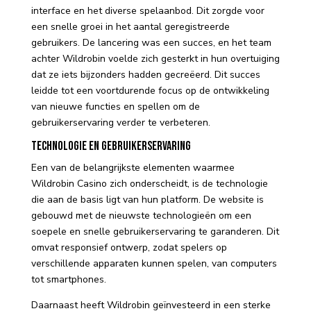
interface en het diverse spelaanbod. Dit zorgde voor
een snelle groei in het aantal geregistreerde
gebruikers. De lancering was een succes, en het team
achter Wildrobin voelde zich gesterkt in hun overtuiging
dat ze iets bijzonders hadden gecreëerd. Dit succes
leidde tot een voortdurende focus op de ontwikkeling
van nieuwe functies en spellen om de
gebruikerservaring verder te verbeteren.
Technologie en gebruikerservaring
Een van de belangrijkste elementen waarmee
Wildrobin Casino zich onderscheidt, is de technologie
die aan de basis ligt van hun platform. De website is
gebouwd met de nieuwste technologieën om een
soepele en snelle gebruikerservaring te garanderen. Dit
omvat responsief ontwerp, zodat spelers op
verschillende apparaten kunnen spelen, van computers
tot smartphones.
Daarnaast heeft Wildrobin geïnvesteerd in een sterke